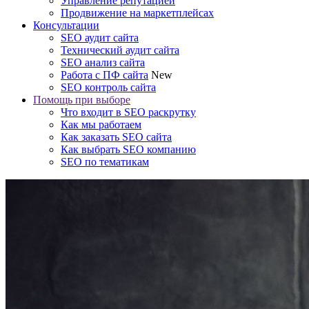
Управление репутацией
Продвижение на маркетплейсах
Консультации
SEO аудит сайта
Технический аудит сайта
SEO анализ сайта
Работа с ПФ сайта
New
SEO контроль сайта
Помощь при выборе
Что входит в SEO раскрутку
Как мы работаем
Как заказать SEO сайта
Как выбрать SEO компанию
SEO по тематикам