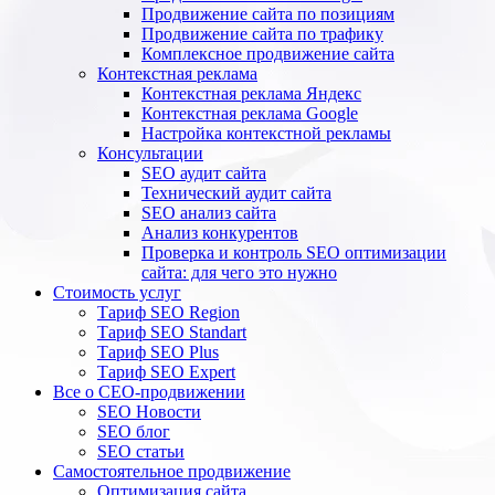
Продвижение сайта по позициям
Продвижение сайта по трафику
Комплексное продвижение сайта
Контекстная реклама
Контекстная реклама Яндекс
Контекстная реклама Google
Настройка контекстной рекламы
Консультации
SEO аудит сайта
Технический аудит сайта
SEO анализ сайта
Анализ конкурентов
Проверка и контроль SEO оптимизации
сайта: для чего это нужно
Стоимость услуг
Тариф SEO Region
Тариф SEO Standart
Тариф SEO Plus
Тариф SEO Expert
Все о СЕО-продвижении
SEO Новости
SEO блог
SEO статьи
Самостоятельное продвижение
Оптимизация сайта